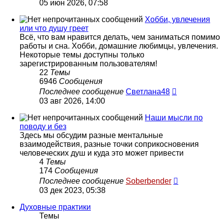
к
05 июн 2026, 07:58
последнему
сообщению
Хобби, увлечения
или что душу греет
Всё, что вам нравится делать, чем заниматься помимо
работы и сна. Хобби, домашние любимцы, увлечения.
Некоторые темы доступны только
зарегистрированным пользователям!
22
Темы
6946
Сообщения
Перейти
Последнее сообщение
Светлана48
к
03 авг 2026, 14:00
последнем
сообщению
Наши мысли по
поводу и без
Здесь мы обсудим разные ментальные
взаимодействия, разные точки соприкосновения
человеческих душ и куда это может привести
4
Темы
174
Сообщения
Перейти
Последнее сообщение
Soberbender
к
03 дек 2023, 05:38
последнем
сообщени
Духовные практики
Темы