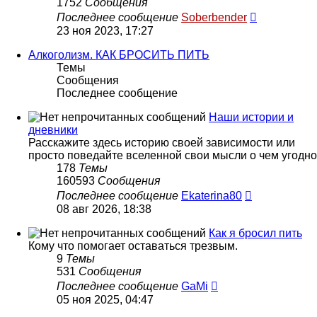
1752
Сообщения
Перейти
Последнее сообщение
Soberbender
к
23 ноя 2023, 17:27
последнем
сообщени
Алкоголизм. КАК БРОСИТЬ ПИТЬ
Темы
Сообщения
Последнее сообщение
Наши истории и
дневники
Расскажите здесь историю своей зависимости или
просто поведайте вселенной свои мысли о чем угодно
178
Темы
160593
Сообщения
Перейти
Последнее сообщение
Ekaterina80
к
08 авг 2026, 18:38
последнему
сообщению
Как я бросил пить
Кому что помогает оставаться трезвым.
9
Темы
531
Сообщения
Перейти
Последнее сообщение
GaMi
к
05 ноя 2025, 04:47
последнему