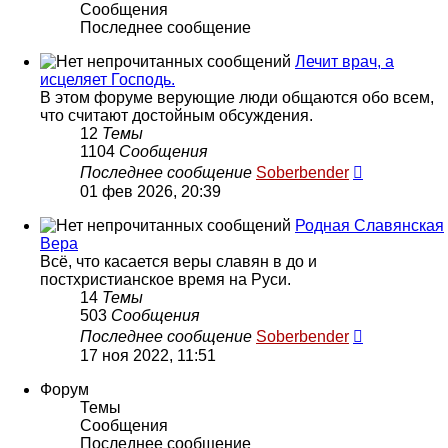
Сообщения
Последнее сообщение
Лечит врач, а
исцеляет Господь.
В этом форуме верующие люди общаются обо всем,
что считают достойным обсуждения.
12
Темы
1104
Сообщения
Перейти
Последнее сообщение
Soberbender
к
01 фев 2026, 20:39
последнем
сообщени
Родная Славянская
Вера
Всё, что касается веры славян в до и
постхристианское время на Руси.
14
Темы
503
Сообщения
Перейти
Последнее сообщение
Soberbender
к
17 ноя 2022, 11:51
последнем
сообщени
Форум
Темы
Сообщения
Последнее сообщение