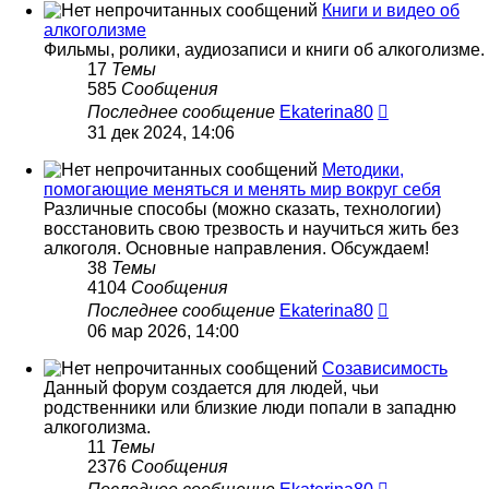
сообщению
Книги и видео об
алкоголизме
Фильмы, ролики, аудиозаписи и книги об алкоголизме.
17
Темы
585
Сообщения
Перейти
Последнее сообщение
Ekaterina80
к
31 дек 2024, 14:06
последнему
сообщению
Методики,
помогающие меняться и менять мир вокруг себя
Различные способы (можно сказать, технологии)
восстановить свою трезвость и научиться жить без
алкоголя. Основные направления. Обсуждаем!
38
Темы
4104
Сообщения
Перейти
Последнее сообщение
Ekaterina80
к
06 мар 2026, 14:00
последнему
сообщению
Созависимость
Данный форум создается для людей, чьи
родственники или близкие люди попали в западню
алкоголизма.
11
Темы
2376
Сообщения
Перейти