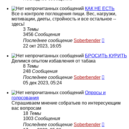
КАК НЕ ЕСТЬ
Все о контроле поглощения пищи. Вес, нагрузки,
мотивации, диеты, стройность и все остальное --
здесь!
3
Темы
3456
Сообщения
Перейти
Последнее сообщение
Soberbender
к
22 окт 2023, 16:05
последнем
сообщени
БРОСИТЬ КУРИТЬ
Делимся опытом избавления от табака
8
Темы
248
Сообщения
Перейти
Последнее сообщение
Soberbender
к
05 дек 2023, 05:24
последнем
сообщени
Опросы и
голосования
Спрашиваем мнение собратьев по интересующим
вас вопросам
18
Темы
1003
Сообщения
Перейти
Последнее сообщение
Soberbender
к