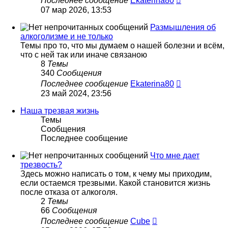
Последнее сообщение
Ekaterina80
к
07 мар 2026, 13:53
последнему
сообщению
Размышления об
алкоголизме и не только
Темы про то, что мы думаем о нашей болезни и всём,
что с ней так или иначе связаною
8
Темы
340
Сообщения
Перейти
Последнее сообщение
Ekaterina80
к
23 май 2024, 23:56
последнему
сообщению
Наша трезвая жизнь
Темы
Сообщения
Последнее сообщение
Что мне дает
трезвость?
Здесь можно написать о том, к чему мы приходим,
если остаемся трезвыми. Какой становится жизнь
после отказа от алкоголя.
2
Темы
66
Сообщения
Перейти
Последнее сообщение
Cube