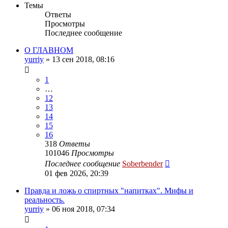
Темы
Ответы
Просмотры
Последнее сообщение
О ГЛАВНОМ
yurriy
»
13 сен 2018, 08:16
1
…
12
13
14
15
16
318
Ответы
101046
Просмотры
Последнее сообщение
Soberbender
01 фев 2026, 20:39
Правда и ложь о спиртных "напитках". Мифы и
реальность.
yurriy
»
06 ноя 2018, 07:34