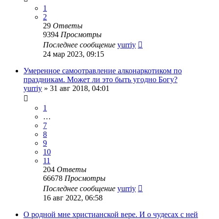
1
2
29
Ответы
9394
Просмотры
Последнее сообщение
yurriy
24 мар 2023, 09:15
Умеренное самоотравление алконаркотиком по
праздникам. Может ли это быть угодно Богу?
yurriy
»
31 авг 2018, 04:01
1
…
7
8
9
10
11
204
Ответы
66678
Просмотры
Последнее сообщение
yurriy
16 авг 2022, 06:58
О родной мне христианской вере. И о чудесах с ней