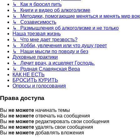
↳ Как я бросил пить
↳ Книги и видео об алкоголизме
↳ Методики, помогающие меняться и менять мир вок
↳ Созависимость
↳ Размышления об алкоголизме и не только
Наша трезвая жизнь
↳ Что мне дает трезвость?
↳ Хобби, увлечения или что душу греет
↳ Наши мысли по поводу и без
Духовные практики
↳ Лечит врач, а исцеляет Господь.
↳ Родная Славянская Вера
КАК НЕ ЕСТЬ
БРОСИТЬ КУРИТЬ
Опросы и голосования
Права доступа
Вы
не можете
начинать темы
Вы
не можете
отвечать на сообщения
Вы
не можете
редактировать свои сообщения
Вы
не можете
удалять свои сообщения
Вы
не можете
добавлять вложения