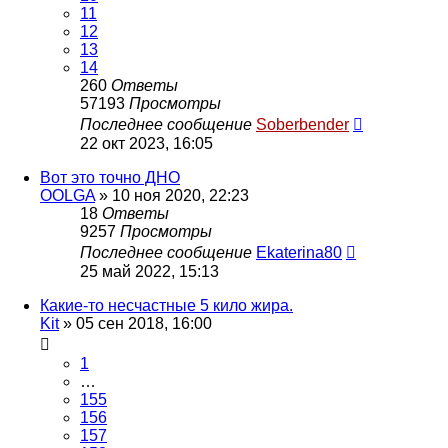
11
12
13
14
260
Ответы
57193
Просмотры
Последнее сообщение
Soberbender
22 окт 2023, 16:05
Вот это точно ДНО
OOLGA
»
10 ноя 2020, 22:23
18
Ответы
9257
Просмотры
Последнее сообщение
Ekaterina80
25 май 2022, 15:13
Какие-то несчастные 5 кило жира.
Kit
»
05 сен 2018, 16:00
1
…
155
156
157