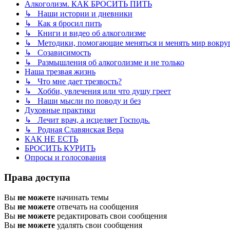
Алкоголизм. КАК БРОСИТЬ ПИТЬ
↳ Наши истории и дневники
↳ Как я бросил пить
↳ Книги и видео об алкоголизме
↳ Методики, помогающие меняться и менять мир вокруг
↳ Созависимость
↳ Размышления об алкоголизме и не только
Наша трезвая жизнь
↳ Что мне дает трезвость?
↳ Хобби, увлечения или что душу греет
↳ Наши мысли по поводу и без
Духовные практики
↳ Лечит врач, а исцеляет Господь.
↳ Родная Славянская Вера
КАК НЕ ЕСТЬ
БРОСИТЬ КУРИТЬ
Опросы и голосования
Права доступа
Вы
не можете
начинать темы
Вы
не можете
отвечать на сообщения
Вы
не можете
редактировать свои сообщения
Вы
не можете
удалять свои сообщения