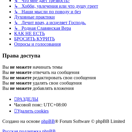
↳ Что мне дает трезвость?
↳ Хобби, увлечения или что душу греет
↳ Наши мысли по поводу и без
Духовные практики
↳ Лечит врач, а исцеляет Господь.
↳ Родная Славянская Вера
КАК НЕ ЕСТЬ
БРОСИТЬ КУРИТЬ
Опросы и голосования
Права доступа
Вы
не можете
начинать темы
Вы
не можете
отвечать на сообщения
Вы
не можете
редактировать свои сообщения
Вы
не можете
удалять свои сообщения
Вы
не можете
добавлять вложения
РАЗДЕЛЫ
Часовой пояс:
UTC+08:00
Удалить cookies
Создано на основе
phpBB
® Forum Software © phpBB Limited
Русская поддержка phpBB