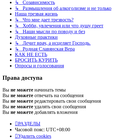
↳ Созависимость
↳ Размышления об алкоголизме и не только
Наша трезвая жизнь
↳ Что мне дает трезвость?
↳ Хобби, увлечения или что душу греет
↳ Наши мысли по поводу и без
Духовные практики
↳ Лечит врач, а исцеляет Господь.
↳ Родная Славянская Вера
КАК НЕ ЕСТЬ
БРОСИТЬ КУРИТЬ
Опросы и голосования
Права доступа
Вы
не можете
начинать темы
Вы
не можете
отвечать на сообщения
Вы
не можете
редактировать свои сообщения
Вы
не можете
удалять свои сообщения
Вы
не можете
добавлять вложения
РАЗДЕЛЫ
Часовой пояс:
UTC+08:00
Удалить cookies