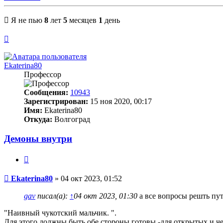
Я не пью
8
лет
5
месяцев
1
день
Вернуться
к
началу
Ekaterina80
Профессор
Сообщения:
10943
Зарегистрирован:
15 ноя 2020, 00:17
Имя:
Ekaterina80
Откуда:
Волгоград
Демоны внутри
Цитата
Сообщение
Ekaterina80
»
04 окт 2023, 01:52
gav
писал(а):
↑
04 окт 2023, 01:30
а все вопросы решть пут
"Наивный чукотский мальчик. ".
Для этого должны быть обе стороны готовы -для открытых и ч