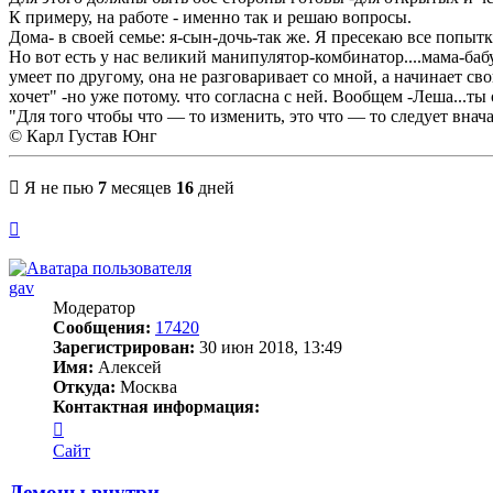
К примеру, на работе - именно так и решаю вопросы.
Дома- в своей семье: я-сын-дочь-так же. Я пресекаю все попыт
Но вот есть у нас великий манипулятор-комбинатор....мама-бабу
умеет по другому, она не разговаривает со мной, а начинает св
хочет" -но уже потому. что согласна с ней. Вообщем -Леша...т
"Для того чтобы что — то изменить, это что — то следует внач
© Карл Густав Юнг
Я не пью
7
месяцев
16
дней
Вернуться
к
началу
gav
Модератор
Сообщения:
17420
Зарегистрирован:
30 июн 2018, 13:49
Имя:
Алексей
Откуда:
Москва
Контактная информация:
Контактная
информация
Сайт
пользователя
gav
Демоны внутри