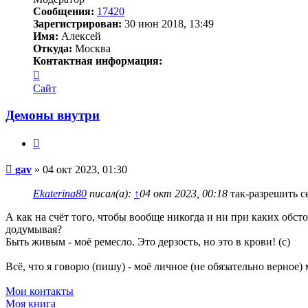
Сообщения:
17420
Зарегистрирован:
30 июн 2018, 13:49
Имя:
Алексей
Откуда:
Москва
Контактная информация:
Контактная
информация
Сайт
пользователя
gav
Демоны внутри
Цитата
Сообщение
gav
»
04 окт 2023, 01:30
Ekaterina80
писал(а):
↑
04 окт 2023, 00:18
так-разрешить с
А как на счёт того, чтобы вообще никогда и ни при каких обст
додумывая?
Быть живым - моё ремесло. Это дерзость, но это в крови! (c)
Всё, что я говорю (пишу) - моё личное (не обязательно верное)
Мои контакты
Моя книга