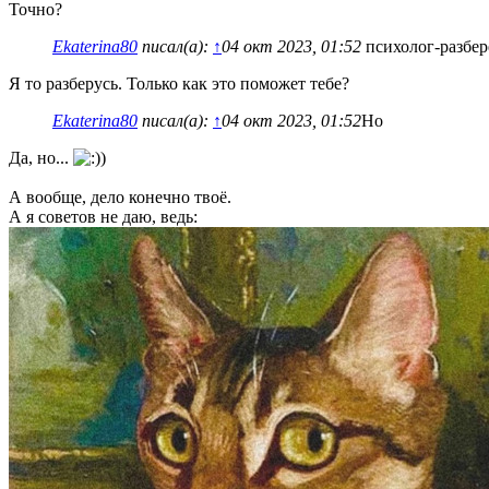
Точно?
Ekaterina80
писал(а):
↑
04 окт 2023, 01:52
психолог-разбер
Я то разберусь. Только как это поможет тебе?
Ekaterina80
писал(а):
↑
04 окт 2023, 01:52
Но
Да, но...
А вообще, дело конечно твоё.
А я советов не даю, ведь: