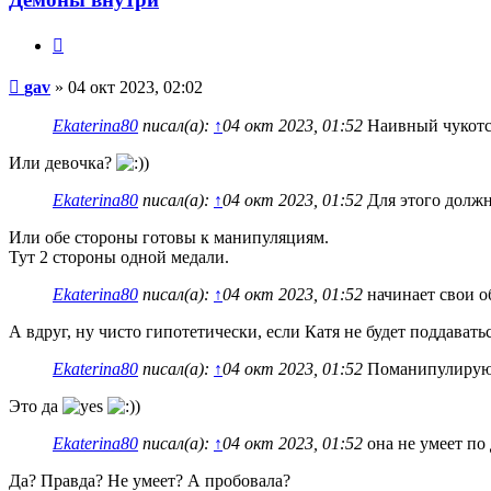
Цитата
Сообщение
gav
»
04 окт 2023, 02:02
Ekaterina80
писал(а):
↑
04 окт 2023, 01:52
Наивный чукотс
Или девочка?
Ekaterina80
писал(а):
↑
04 окт 2023, 01:52
Для этого должн
Или обе стороны готовы к манипуляциям.
Тут 2 стороны одной медали.
Ekaterina80
писал(а):
↑
04 окт 2023, 01:52
начинает свои о
А вдруг, ну чисто гипотетически, если Катя не будет поддавать
Ekaterina80
писал(а):
↑
04 окт 2023, 01:52
Поманипулирую 
Это да
Ekaterina80
писал(а):
↑
04 окт 2023, 01:52
она не умеет по 
Да? Правда? Не умеет? А пробовала?