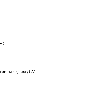
в).
т готовы к диалогу? А?