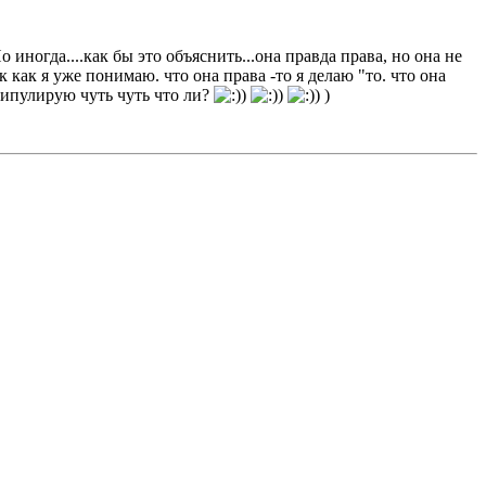
иногда....как бы это объяснить...она правда права, но она не
 как я уже понимаю. что она права -то я делаю "то. что она
нипулирую чуть чуть что ли?
)