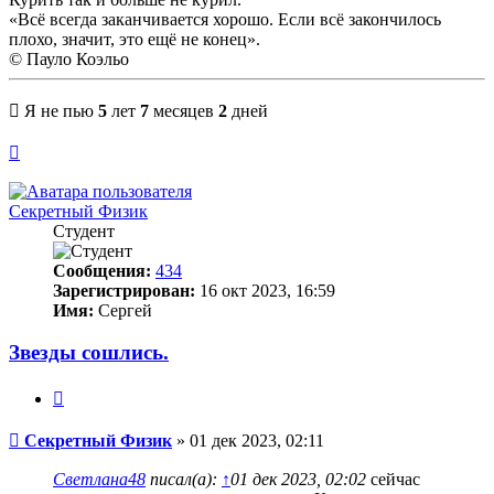
«Всё всегда заканчивается хорошо. Если всё закончилось
плохо, значит, это ещё не конец».
© Пауло Коэльо
Я не пью
5
лет
7
месяцев
2
дней
Вернуться
к
началу
Секретный Физик
Студент
Сообщения:
434
Зарегистрирован:
16 окт 2023, 16:59
Имя:
Сергей
Звезды сошлись.
Цитата
Сообщение
Секретный Физик
»
01 дек 2023, 02:11
Светлана48
писал(а):
↑
01 дек 2023, 02:02
сейчас