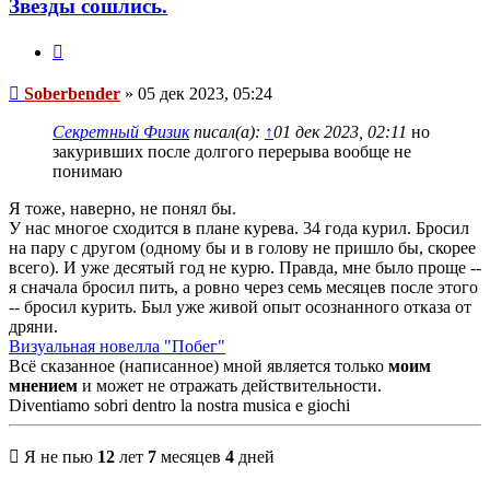
Звезды сошлись.
Цитата
Сообщение
Soberbender
»
05 дек 2023, 05:24
Секретный Физик
писал(а):
↑
01 дек 2023, 02:11
но
закуривших после долгого перерыва вообще не
понимаю
Я тоже, наверно, не понял бы.
У нас многое сходится в плане курева. 34 года курил. Бросил
на пару с другом (одному бы и в голову не пришло бы, скорее
всего). И уже десятый год не курю. Правда, мне было проще --
я сначала бросил пить, а ровно через семь месяцев после этого
-- бросил курить. Был уже живой опыт осознанного отказа от
дряни.
Визуальная новелла "Побег"
Всё сказанное (написанное) мной является только
моим
мнением
и может не отражать действительности.
Diventiamo sobri dentro la nostra musica e giochi
Я не пью
12
лет
7
месяцев
4
дней