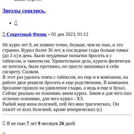
Звезды сошлись.
Цитата
Сообщение
Секретный Физик
»
01 дек 2023, 01:12
Не курю лет 9, не помню точно, больше, чем не пью, и это
странно. Курил более 30 лет, в последние годы больше пачки
(до 2-х) в день. Были неудачные попытки бросить и с
табексом, и чампексом. Удивительное дело, курить физически
не хотелось, было противно, но просто запихивал в себя
сигарету. Силком.
В этот раз удалось опять с табексом, но еще и в компании, на
работе двое решили бросить и еще родственник. В компании
бросание прошло на удивление гладко, а ведь я еще и бухал.
Сейчас реально не понимаю зачем курил. Зачем и для чего пил
отлично понимаю, для чего курил - ХЗ.
Рыбий жир вина полезней, пей без мин трагических. Он
спасёт от всех болезней, кроме венерических (с)
Я не пью
7
лет
9
месяцев
26
дней
Вернуться