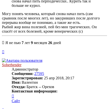
снова начал пить перподичесски.. Курить так и
больше не курил.
Могу понять человека, который снова начал пить (сам
срывник после многих лет), но закуривших после долгого
перерыва вообще не понимаю, а такие же есть.
Рыбий жир вина полезней, пей без мин трагических. Он
спасёт от всех болезней, кроме венерических (с)
Я не пью
7
лет
9
месяцев
26
дней
Вернуться
к
началу
Soberbender
Администратор
Сообщения:
27595
Зарегистрирован:
25 апр 2018, 20:17
Имя:
Валентин
Откуда:
Братск -- Орехов
Контактная информация:
Контактная
информация
Сайт
пользователя
Soberbender