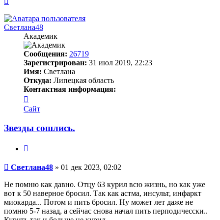
к
началу
Светлана48
Академик
Сообщения:
26719
Зарегистрирован:
31 июл 2019, 22:23
Имя:
Светлана
Откуда:
Липецкая область
Контактная информация:
Контактная
информация
Сайт
пользователя
Светлана48
Звезды сошлись.
Цитата
Сообщение
Светлана48
»
01 дек 2023, 02:02
Не помню как давно. Отцу 63 курил всю жизнь, но как уже
вот к 50 наверное бросил. Так как астма, инсульт, инфаркт
миокарда... Потом и пить бросил. Ну может лет даже не
помню 5-7 назад, а сейчас снова начал пить перподичесски..
Курить так и больше не курил.