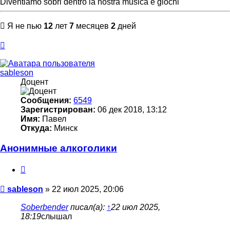
Diventiamo sobri dentro la nostra musica e giochi
Я не пью
12
лет
7
месяцев
2
дней
Вернуться
к
началу
sableson
Доцент
Сообщения:
6549
Зарегистрирован:
06 дек 2018, 13:12
Имя:
Павел
Откуда:
Минск
Анонимные алкоголики
Цитата
Сообщение
sableson
»
22 июл 2025, 20:06
Soberbender
писал(а):
↑
22 июл 2025,
18:19
слышал