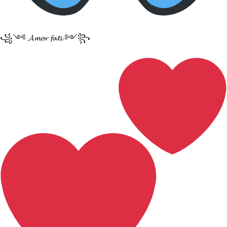
꧁༺ 𝓐𝓶𝓸𝓻 𝓯𝓪𝓽𝓲 ༻꧂