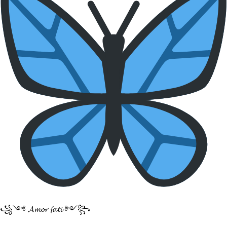
꧁༺ 𝓐𝓶𝓸𝓻 𝓯𝓪𝓽𝓲 ༻꧂