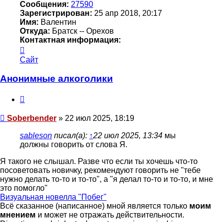
Сообщения:
27590
Зарегистрирован:
25 апр 2018, 20:17
Имя:
Валентин
Откуда:
Братск -- Орехов
Контактная информация:
Контактная
информация
Сайт
пользователя
Soberbender
Анонимные алкоголики
Цитата
Сообщение
Soberbender
»
22 июл 2025, 18:19
sableson
писал(а):
↑
22 июл 2025, 13:34
мы
должны говорить от слова Я.
Я такого не слышал. Разве что если ты хочешь что-то
посоветовать новичку, рекомендуют говорить не "тебе
нужно делать то-то и то-то", а "я делал то-то и то-то, и мне
это помогло"
Визуальная новелла "Побег"
Всё сказанное (написанное) мной является только
моим
мнением
и может не отражать действительности.