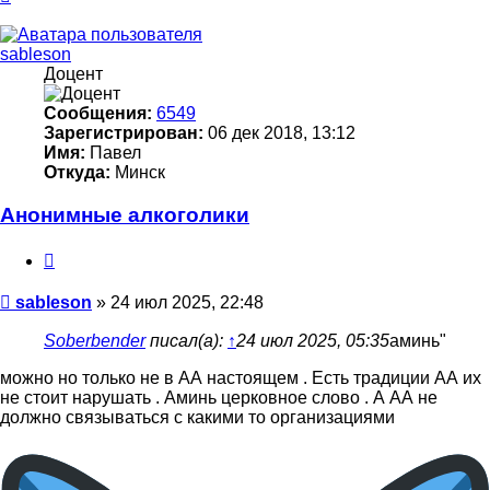
к
началу
sableson
Доцент
Сообщения:
6549
Зарегистрирован:
06 дек 2018, 13:12
Имя:
Павел
Откуда:
Минск
Анонимные алкоголики
Цитата
Сообщение
sableson
»
24 июл 2025, 22:48
Soberbender
писал(а):
↑
24 июл 2025, 05:35
аминь"
можно но только не в АА настоящем . Есть традиции АА их
не стоит нарушать . Аминь церковное слово . А АА не
должно связываться с какими то организациями