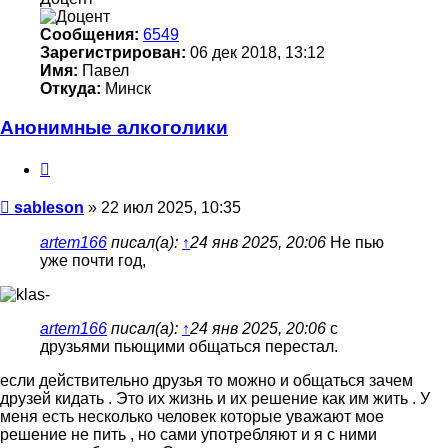
Сообщения:
6549
Зарегистрирован:
06 дек 2018, 13:12
Имя:
Павел
Откуда:
Минск
Анонимные алкоголики
Цитата
Сообщение
sableson
»
22 июл 2025, 10:35
artem166
писал(а):
↑
24 янв 2025, 20:06
Не пью
уже почти год,
artem166
писал(а):
↑
24 янв 2025, 20:06
с
друзьями пьющими общаться перестал.
если действительно друзья то можно и общаться зачем
друзей кидать . Это их жизнь и их решение как им жить . У
меня есть несколько человек которые уважают мое
решение не пить , но сами употребляют и я с ними