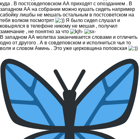
куда . В постсовдеповском АА приходят с опозданием . В
западном АА на собрании можно кушать сидеть например
сабойку лишбы не мешать остальным в постсоветском на
тебя волком посмотрят
Я было сидел слушал и
ковырялся в телефоне никому не мешая , получил
замечание , не понятно за что
В западном АА молитва заканчивается словами и отличить
одно от другого . А в совдеповском и исполниться чья то
воля и словом Аминь . Это уже церковщина поповская