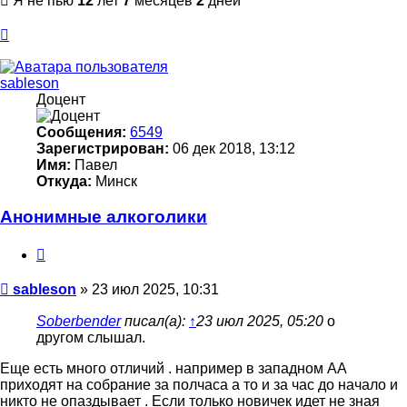
Я не пью
12
лет
7
месяцев
2
дней
Вернуться
к
началу
sableson
Доцент
Сообщения:
6549
Зарегистрирован:
06 дек 2018, 13:12
Имя:
Павел
Откуда:
Минск
Анонимные алкоголики
Цитата
Сообщение
sableson
»
23 июл 2025, 10:31
Soberbender
писал(а):
↑
23 июл 2025, 05:20
о
другом слышал.
Еще есть много отличий . например в западном АА
приходят на собрание за полчаса а то и за час до начало и
никто не опаздывает . Если только новичек идет не зная