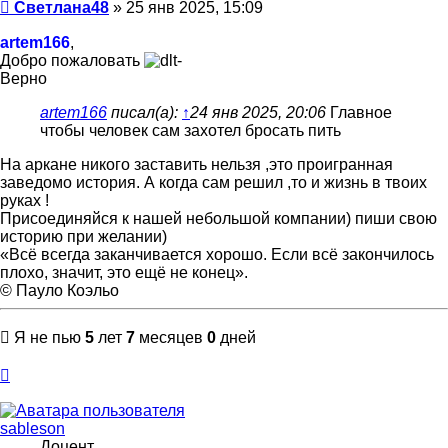
Сообщение
Светлана48
»
25 янв 2025, 15:09
artem166
,
Добро пожаловать
Верно
artem166
писал(а):
↑
24 янв 2025, 20:06
Главное
чтобы человек сам захотел бросать пить
На аркане никого заставить нельзя ,это проигранная
заведомо история. А когда сам решил ,то и жизнь в твоих
руках !
Присоединяйся к нашей небольшой компании) пиши свою
историю при желании)
«Всё всегда заканчивается хорошо. Если всё закончилось
плохо, значит, это ещё не конец».
© Пауло Коэльо
Я не пью
5
лет
7
месяцев
0
дней
Вернуться
к
началу
sableson
Доцент