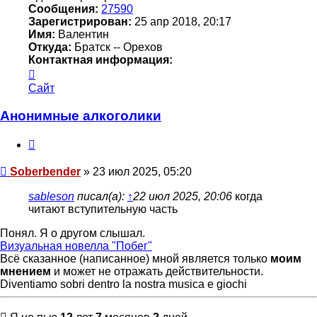
Сообщения:
27590
Зарегистрирован:
25 апр 2018, 20:17
Имя:
Валентин
Откуда:
Братск -- Орехов
Контактная информация:
Контактная
информация
Сайт
пользователя
Soberbender
Анонимные алкоголики
Цитата
Сообщение
Soberbender
»
23 июл 2025, 05:20
sableson
писал(а):
↑
22 июл 2025, 20:06
когда
читают вступительную часть
Понял. Я о другом слышал.
Визуальная новелла "Побег"
Всё сказанное (написанное) мной является только
моим
мнением
и может не отражать действительности.
Diventiamo sobri dentro la nostra musica e giochi