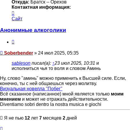
Откуда:
Братск -- Орехов
Контактная информация:
Контактная
информация
Сайт
пользователя
Soberbender
Анонимные алкоголики
Цитата
Сообщение
Soberbender
»
24 июл 2025, 05:35
sableson
писал(а):
↑
23 июл 2025, 10:31
и
исполниться чья то воля и словом Аминь
Ну, слово "аминь" можно применить к Высшей силе. Если,
конечно, ты с ней общаешься через молитву.
Визуальная новелла "Побег"
Всё сказанное (написанное) мной является только
моим
мнением
и может не отражать действительности.
Diventiamo sobri dentro la nostra musica e giochi
Я не пью
12
лет
7
месяцев
2
дней
Вернуться