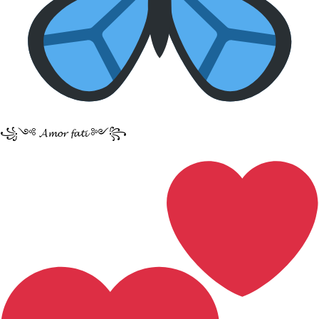
꧁༺ 𝓐𝓶𝓸𝓻 𝓯𝓪𝓽𝓲 ༻꧂