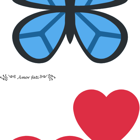
꧁༺ 𝓐𝓶𝓸𝓻 𝓯𝓪𝓽𝓲 ༻꧂