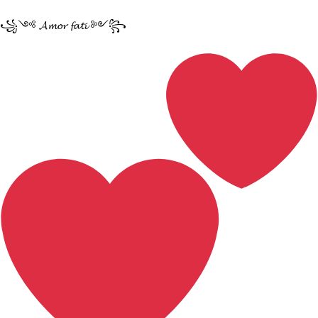
꧁༺ 𝓐𝓶𝓸𝓻 𝓯𝓪𝓽𝓲 ༻꧂