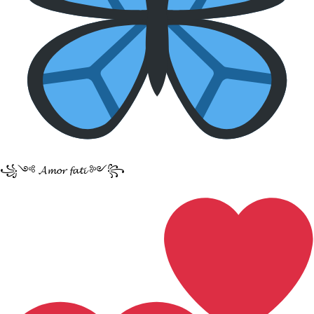
꧁༺ 𝓐𝓶𝓸𝓻 𝓯𝓪𝓽𝓲 ༻꧂