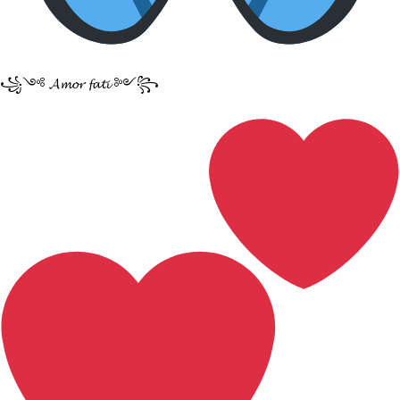
꧁༺ 𝓐𝓶𝓸𝓻 𝓯𝓪𝓽𝓲 ༻꧂