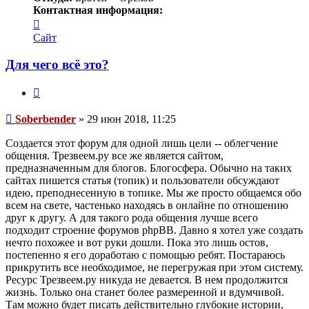
Контактная информация:
Контактная
информация
Сайт
пользователя
Soberbender
Для чего всё это?
Цитата
Сообщение
Soberbender
»
29 июн 2018, 11:25
Создается этот форум для одной лишь цели -- облегчение
общения. Трезвеем.ру все же является сайтом,
предназначенным для блогов. Блогосфера. Обычно на таких
сайтах пишется статья (топик) и пользователи обсуждают
идею, преподнесенную в топике. Мы же просто общаемся обо
всем на свете, частенько находясь в онлайне по отношению
друг к другу. А для такого рода общения лучше всего
подходит строение форумов phpBB. Давно я хотел уже создать
нечто похожее и вот руки дошли. Пока это лишь остов,
постепенно я его доработаю с помощью ребят. Постараюсь
прикрутить все необходимое, не перегружая при этом систему.
Ресурс Трезвеем.ру никуда не девается. В нем продолжится
жизнь. Только она станет более размеренной и вдумчивой.
Там можно будет писать действительно глубокие истории,