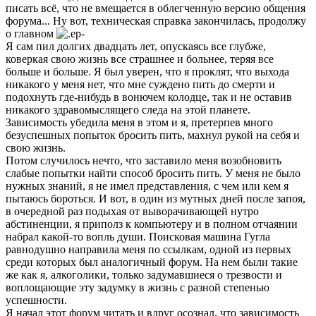
писать всё, что не вмещается в облегченную версию общения
форума... Ну вот, техническая справка закончилась, продолжу
о главном
Я сам пил долгих двадцать лет, опускаясь все глубже,
коверкая свою жизнь все страшнее и больнее, теряя все
больше и больше. Я был уверен, что я проклят, что выхода
никакого у меня нет, что мне суждено пить до смерти и
подохнуть где-нибудь в вонючем колодце, так и не оставив
никакого здравомыслящего следа на этой планете.
Зависимость убедила меня в этом и я, претерпев много
безуспешных попыток бросить пить, махнул рукой на себя и
свою жизнь.
Потом случилось нечто, что заставило меня возобновить
слабые попытки найти способ бросить пить. У меня не было
нужных знаний, я не имел представления, с чем или кем я
пытаюсь бороться. И вот, в один из мутных дней после запоя,
в очередной раз подыхая от выворачивающей нутро
абстиненции, я приполз к компьютеру и в полном отчаянии
набрал какой-то вопль души. Поисковая машина Гугла
равнодушно направила меня по ссылкам, одной из первых
среди которых был аналогичный форум. На нем были такие
же как я, алкоголики, только задумавшиеся о трезвости и
воплощающие эту задумку в жизнь с разной степенью
успешности.
Я начал этот форум читать и вдруг осознал, что зависимость