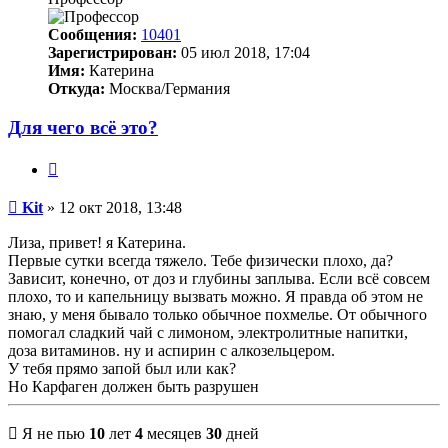
Сообщения:
10401
Зарегистрирован:
05 июл 2018, 17:04
Имя:
Катерина
Откуда:
Москва/Германия
Для чего всё это?
Цитата
Сообщение
Kit
»
12 окт 2018, 13:48
Лиза, привет! я Катерина.
Первые сутки всегда тяжело. Тебе физически плохо, да?
Зависит, конечно, от доз и глубины заплыва. Если всё совсем
плохо, то и капельницу вызвать можно. Я правда об этом не
знаю, у меня бывало только обычное похмелье. От обычного
помогал сладкий чай с лимоном, электролитные напитки,
доза витаминов. ну и аспирин с алкозельцером.
У тебя прямо запой был или как?
Но Карфаген должен быть разрушен
Я не пью
10
лет
4
месяцев
30
дней