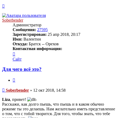
Вернуться
к
началу
Soberbender
Администратор
Сообщения:
27595
Зарегистрирован:
25 апр 2018, 20:17
Имя:
Валентин
Откуда:
Братск -- Орехов
Контактная информация:
Контактная
информация
Сайт
пользователя
Soberbender
Для чего всё это?
Цитата
Сообщение
Soberbender
»
12 окт 2018, 14:58
Liza
, привет!
Расскажи, как долго пьешь, что пьешь и в каком обычно
режиме ты это делаешь. Нам желательно иметь представление
о том, что с тобой творится. Для того, чтобы знать, что тебе