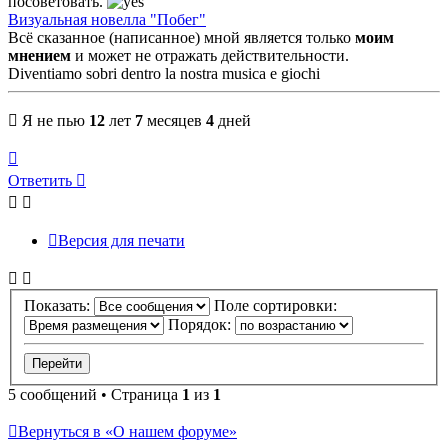
посоветовать.
Визуальная новелла "Побег"
Всё сказанное (написанное) мной является только
моим
мнением
и может не отражать действительности.
Diventiamo sobri dentro la nostra musica e giochi
Я не пью
12
лет
7
месяцев
4
дней
Вернуться
к
Ответить
началу
Версия для печати
Показать:
Поле сортировки:
Порядок:
5 сообщений • Страница
1
из
1
Вернуться в «О нашем форуме»