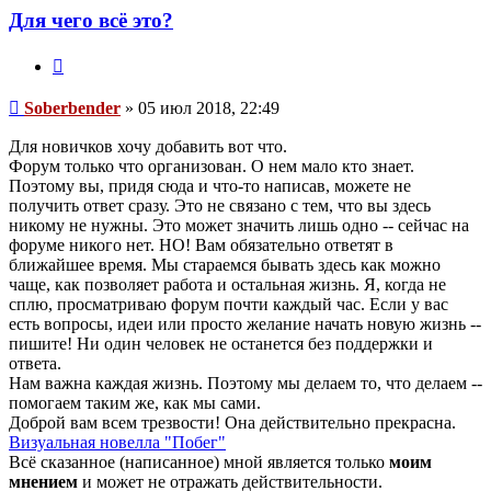
Soberbender
Для чего всё это?
Цитата
Сообщение
Soberbender
»
05 июл 2018, 22:49
Для новичков хочу добавить вот что.
Форум только что организован. О нем мало кто знает.
Поэтому вы, придя сюда и что-то написав, можете не
получить ответ сразу. Это не связано с тем, что вы здесь
никому не нужны. Это может значить лишь одно -- сейчас на
форуме никого нет. НО! Вам обязательно ответят в
ближайшее время. Мы стараемся бывать здесь как можно
чаще, как позволяет работа и остальная жизнь. Я, когда не
сплю, просматриваю форум почти каждый час. Если у вас
есть вопросы, идеи или просто желание начать новую жизнь --
пишите! Ни один человек не останется без поддержки и
ответа.
Нам важна каждая жизнь. Поэтому мы делаем то, что делаем --
помогаем таким же, как мы сами.
Доброй вам всем трезвости! Она действительно прекрасна.
Визуальная новелла "Побег"
Всё сказанное (написанное) мной является только
моим
мнением
и может не отражать действительности.