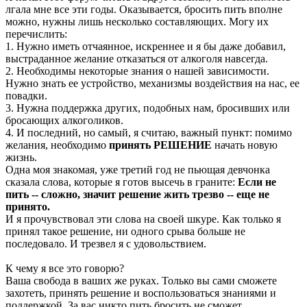
лгала мне все эти годы. Оказывается, бросить пить вполне
можно, нужны лишь несколько составляющих. Могу их
перечислить:
1. Нужно иметь отчаянное, искреннее и я бы даже добавил,
выстраданное желание отказаться от алкоголя навсегда.
2. Необходимы некоторые знания о нашей зависимости.
Нужно знать ее устройство, механизмы воздействия на нас, ее
повадки.
3. Нужна поддержка других, подобных нам, бросивших или
бросающих алкоголиков.
4. И последний, но самый, я считаю, важный пункт: помимо
желания, необходимо
принять РЕШЕНИЕ
начать новую
жизнь.
Одна моя знакомая, уже третий год не пьющая девчонка
сказала слова, которые я готов высечь в граните:
Если не
пить -- сложно, значит решение жить трезво -- еще не
принято.
И я прочувствовал эти слова на своей шкуре. Как только я
принял такое решение, ни одного срыва больше не
последовало. И трезвел я с удовольствием.
К чему я все это говорю?
Ваша свобода в ваших же руках. Только вы сами сможете
захотеть, принять решение и воспользоваться знаниями и
поддержкой. За вас никто пить бросить не сможет.