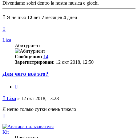
Diventiamo sobri dentro la nostra musica e giochi
Я не пью
12
лет
7
месяцев
4
дней
Вернуться
к
началу
Liza
Абитуриент
Сообщения:
14
Зарегистрирован:
12 окт 2018, 12:50
Для чего всё это?
Цитата
Сообщение
Liza
»
12 окт 2018, 13:28
Я непю только сутки очень тяжело
Вернуться
к
началу
Kit
Профессор